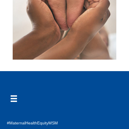
#MaternalHealthEquityMSM